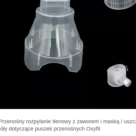
 Przenośny rozpylanie tlenowy z zaworem i maską / usz
óły dotyczące puszek przenośnych Oxyfit