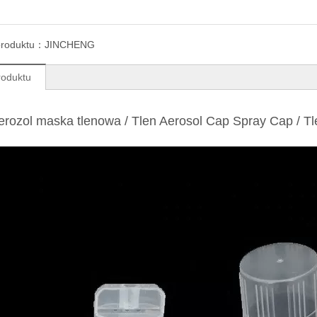
produktu：
JINCHENG
roduktu
erozol maska ​​tlenowa / Tlen Aerosol Cap Spray Cap / 