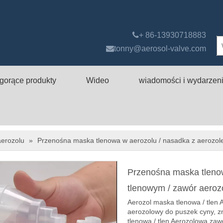

+ 86-13930718883

tonny@aerosol-valve.com
gorące produkty
Wideo
wiadomości i wydarzen
erozolu
»
Przenośna maska ​​​​tlenowa w aerozolu / nasadka z aeroz
Przenośna maska ​​​​tle
tlenowym / zawór aeroz
Aerozol maska ​​tlenowa / tle
aerozolowy do puszek cyny, zn
tlenowa / tlen Aerozolowa za