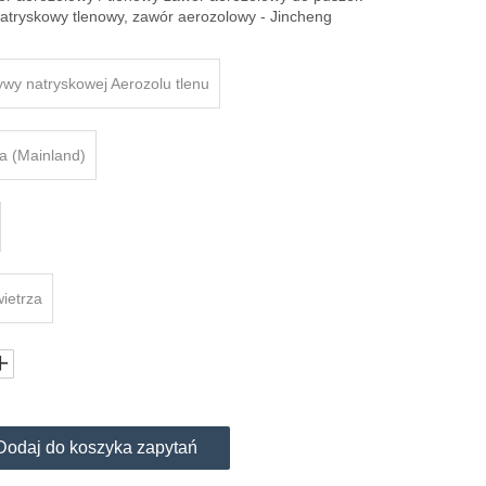
natryskowy tlenowy, zawór aerozolowy - Jincheng
wy natryskowej Aerozolu tlenu
a (Mainland)
ietrza
Dodaj do koszyka zapytań