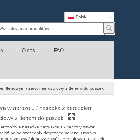
Polski
ia
O nas
FAQ
olem tlenowym / zawór aerozolowy z tlenem do puszek
nowa w aerozolu / nasadka z aerozolem
olowy z tlenem do puszek
n Aerozolowa nasadka natryskowa / tlenowy zawór
ajdź pełne szczegóły dotyczące aerozolu maska ​​
wór aerozolowy / tlenowy zawór aerozolowy do puszek