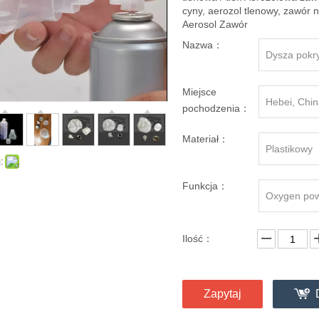
cyny, aerozol tlenowy, zawór 
Aerosol Zawór
Nazwa：
Dysza pokry
Miejsce
Hebei, Chin
pochodzenia：
Materiał：
Plastikowy
:
Funkcja：
Oxygen pow
Ilość：
Zapytaj