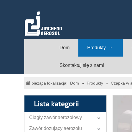
Dom
Produkty
Skontaktuj się z nami
bieżąca lokalizacja:
Dom
»
Produkty
»
Czapka w a
Lista kategorii
Ciągły zawór aerozolowy
Zawór dozujący aerozolu