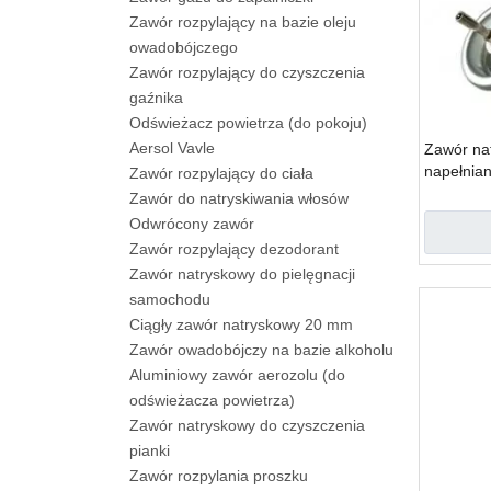
Zawór rozpylający na bazie oleju
owadobójczego
Zawór rozpylający do czyszczenia
gaźnika
Odświeżacz powietrza (do pokoju)
Aersol Vavle
Zawór na
napełnia
Zawór rozpylający do ciała
z siłowni
Zawór do natryskiwania włosów
Odwrócony zawór
Zawór rozpylający dezodorant
Zawór natryskowy do pielęgnacji
samochodu
Ciągły zawór natryskowy 20 mm
Zawór owadobójczy na bazie alkoholu
Aluminiowy zawór aerozolu (do
odświeżacza powietrza)
Zawór natryskowy do czyszczenia
pianki
Zawór rozpylania proszku