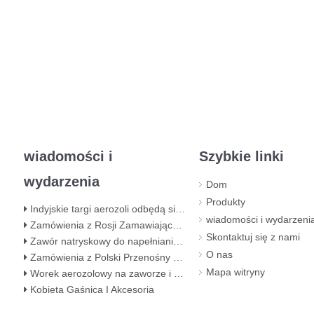
wiadomości i
Szybkie linki
wydarzenia
Dom
Produkty
Indyjskie targi aerozoli odbędą się teraz w hali 5, BEC (NESCO) Bombaj
wiadomości i wydarzeni
Zamówienia z Rosji Zamawiający zawór do kuchenki gazowej na butan
Skontaktuj się z nami
Zawór natryskowy do napełniania butanu / zawór do napełniania zapalniczki butanowy w aerozolu
O nas
Zamówienia z Polski Przenośny zawór gazowy klienta z czerwoną osłoną
Mapa witryny
Worek aerozolowy na zaworze i worek na etapie napełniania zaworu
Kobieta Gaśnica I Akcesoria