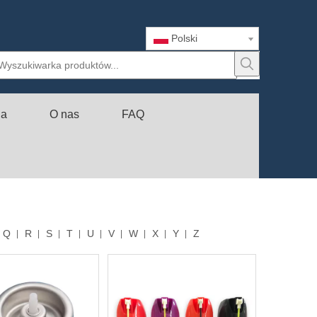
Polski
ia
O nas
FAQ
Q
R
S
T
U
V
W
X
Y
Z