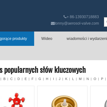

+ 86-13930718883

tonny@aerosol-valve.com
gorące produkty
Wideo
wiadomości i wydarzen
s popularnych słów kluczowych
B
C
D
E
F
G
H
I
J
K
L
M
N
O
P