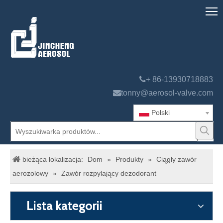

+ 86-13930718883

tonny@aerosol-valve.com
Polski
bieżąca lokalizacja:
Dom
»
Produkty
»
Ciągły zawór
aerozolowy
»
Zawór rozpylający dezodorant
Lista kategorii