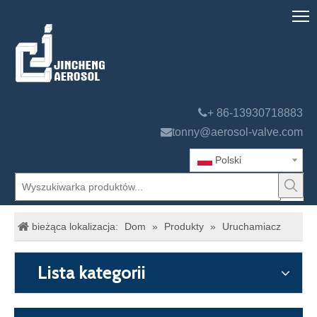

+ 86-13930718883

tonny@aerosol-valve.com
Polski
bieżąca lokalizacja:
Dom
»
Produkty
»
Uruchamiacz
Lista kategorii