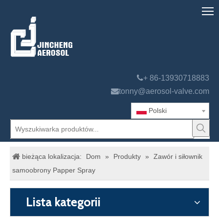

+ 86-13930718883

tonny@aerosol-valve.com
Polski
bieżąca lokalizacja:
Dom
»
Produkty
»
Zawór i siłownik
samoobrony Papper Spray
Lista kategorii