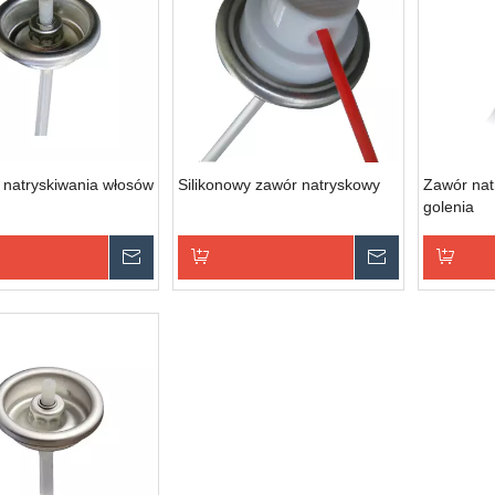
 natryskiwania włosów
Silikonowy zawór natryskowy
Zawór nat
golenia
Zapytaj
Zapytaj
o koszyka zapytań
Dodaj do koszyka zapytań
Dodaj do