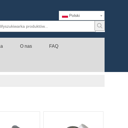
Polski
ia
O nas
FAQ