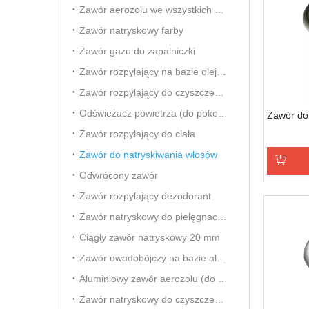
Zawór aerozolu we wszystkich kierunkach
Zawór natryskowy farby
Zawór gazu do zapalniczki
Zawór rozpylający na bazie oleju owadobójczego
Zawór rozpylający do czyszczenia gaźnika
Odświeżacz powietrza (do pokoju) Aersol Vavle
Zawór do
Zawór rozpylający do ciała
Zawór do natryskiwania włosów
Odwrócony zawór
Dodaj d
Zawór rozpylający dezodorant
Zawór natryskowy do pielęgnacji samochodu
Ciągły zawór natryskowy 20 mm
Zawór owadobójczy na bazie alkoholu
Aluminiowy zawór aerozolu (do odświeżacza powietrza)
Zawór natryskowy do czyszczenia pianki