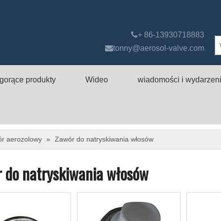

+ 86-13930718883

tonny@aerosol-valve.com
gorące produkty
Wideo
wiadomości i wydarzen
ór aerozolowy
»
Zawór do natryskiwania włosów
 do natryskiwania włosów