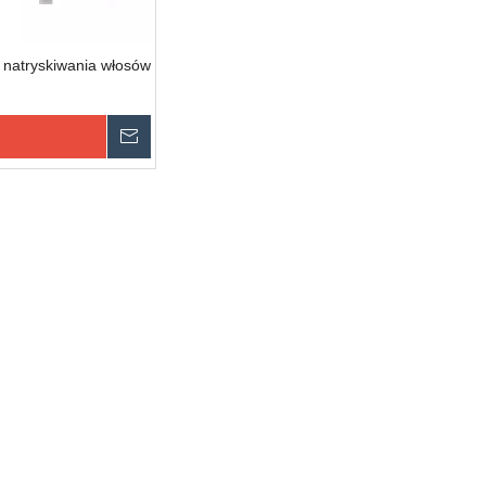
 natryskiwania włosów
Zapytaj
o koszyka zapytań