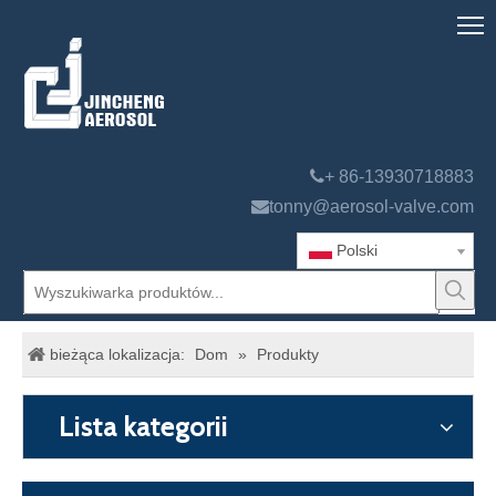

+ 86-13930718883

tonny@aerosol-valve.com
Polski
bieżąca lokalizacja:
Dom
»
Produkty
Lista kategorii