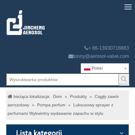

+ 86-13930718883

tonny@aerosol-valve.com
Polski
bieżąca lokalizacja:
Dom
»
Produkty
»
Ciągły zawór
aerozolowy
»
Pompa perfum
»
Luksusowy sprayer z
perfumami Wykwintny wydawanie zapachu w stylu
Lista kategorii