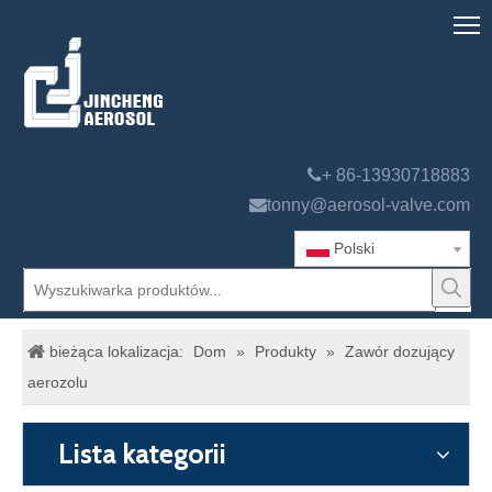

+ 86-13930718883

tonny@aerosol-valve.com
Polski
bieżąca lokalizacja:
Dom
»
Produkty
»
Zawór dozujący
aerozolu
Lista kategorii