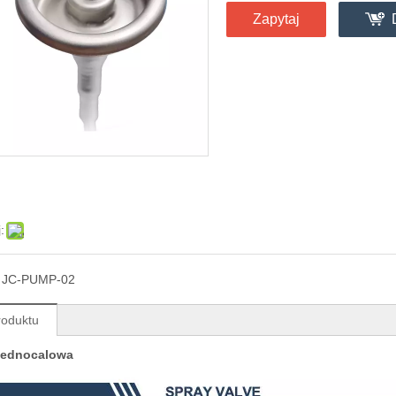
Zapytaj
:
：
JC-PUMP-02
roduktu
jednocalowa