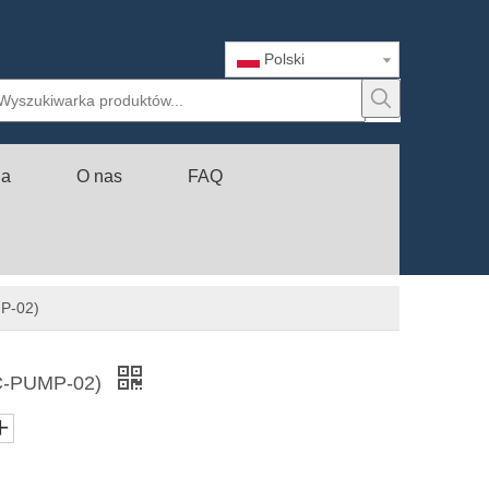
Polski
ia
O nas
FAQ
P-02)
JC-PUMP-02)