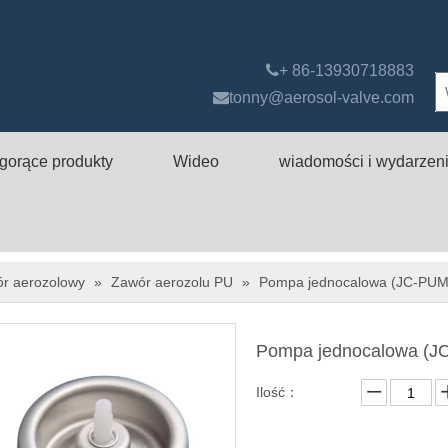

+ 86-13930718883

tonny@aerosol-valve.com
gorące produkty
Wideo
wiadomości i wydarzen
ór aerozolowy
»
Zawór aerozolu PU
»
Pompa jednocalowa (JC-PUM
Pompa jednocalowa (
Ilość：