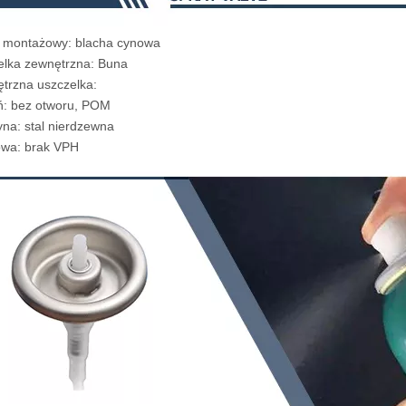
k montażowy: blacha cynowa
elka zewnętrzna: Buna
trzna uszczelka:
eń: bez otworu, POM
yna: stal nierdzewna
owa: brak VPH