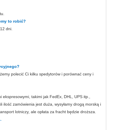
tu.
emy to robić?
12 dni.
dycyjnego?
żemy polecić Ci kilku spedytorów i porównać ceny i
ekspresowymi, takimi jak FedEx, DHL, UPS itp.,
śli ilość zamówienia jest duża, wysyłamy drogą morską i
ansport lotniczy, ale opłata za fracht będzie droższa.
.