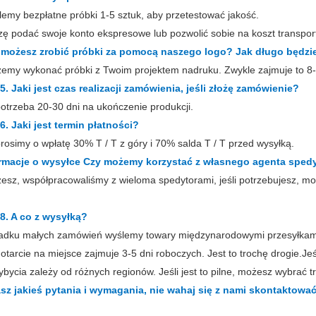
lemy bezpłatne próbki 1-5 sztuk, aby przetestować jakość.
zę podać swoje konto ekspresowe lub pozwolić sobie na koszt transpor
 możesz zrobić próbki za pomocą naszego logo? Jak długo będzi
emy wykonać próbki z Twoim projektem nadruku. Zwykle zajmuje to 8-
5. Jaki jest czas realizacji zamówienia, jeśli złożę zamówienie?
otrzeba 20-30 dni na ukończenie produkcji.
6. Jaki jest termin płatności?
rosimy o wpłatę 30% T / T z góry i 70% salda T / T przed wysyłką.
ormacje o wysyłce Czy możemy korzystać z własnego agenta spe
esz, współpracowaliśmy z wieloma spedytorami, jeśli potrzebujesz, mo
 8. A co z wysyłką?
adku małych zamówień wyślemy towary międzynarodowymi przesyłkami 
otarcie na miejsce zajmuje 3-5 dni roboczych. Jest to trochę drogie.Je
ybycia zależy od różnych regionów. Jeśli jest to pilne, możesz wybrać tr
asz jakieś pytania i wymagania, nie wahaj się z nami skontaktować