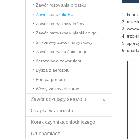
Zawór rozpylania proszku
Zawór aerozolu PU
1. kube
2. uszcz
Zawór natryskowy taśmy
3. wewnę
Zawór natryskowy pianki do golenia
4. trzpi
Silikonowy zawór natryskowy
5. spręż
6. obud
Zawór natrysku śnieżnego
Aerozolowa zawór tlenu
Dysza z aerozolu
Pompa perfum
Włosy zastawek spray
Zawór dozujący aerozolu
Czapka w aerozolu
Korek czynnika chłodniczego
Uruchamiacz