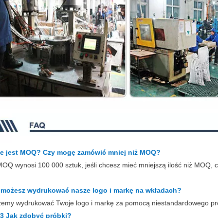
ie jest MOQ? Czy mogę zamówić mniej niż MOQ?
OQ wynosi 100 000 sztuk, jeśli chcesz mieć mniejszą ilość niż MOQ, 
 możesz wydrukować nasze logo i markę na wkładach?
żemy wydrukować Twoje logo i markę za pomocą niestandardowego pro
 3 Jak zdobyć próbki?