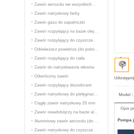
Zawór aerozolu we wszystkich kierunkach
Zawór natryskowy farby
Zawór gazu do zapalniczki
Zawór rozpylający na bazie oleju owadobójczego
Zawór rozpylający do czyszczenia gaźnika
Odświeżacz powietrza (do pokoju) Aersol Vavle
Zawór rozpylający do ciała
Zawór do natryskiwania włosów
Odwrócony zawór
Udostępnij
Zawór rozpylający dezodorant
Zawór natryskowy do pielęgnacji samochodu
Model
Ciągły zawór natryskowy 20 mm
Opis p
Zawór owadobójczy na bazie alkoholu
Pompa 
Aluminiowy zawór aerozolu (do odświeżacza powietrza)
Zawór natryskowy do czyszczenia pianki