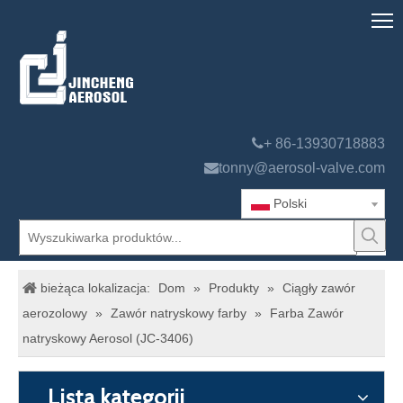

+ 86-13930718883

tonny@aerosol-valve.com
Polski
bieżąca lokalizacja:
Dom
»
Produkty
»
Ciągły zawór
aerozolowy
»
Zawór natryskowy farby
»
Farba Zawór
natryskowy Aerosol (JC-3406)
Lista kategorii