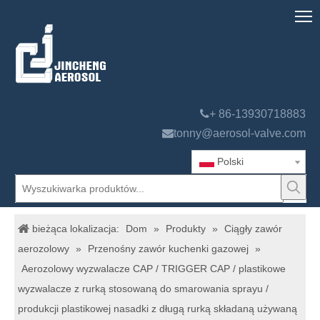

+ 86-13930718883

tonny@aerosol-valve.com
Polski
bieżąca lokalizacja:
Dom
»
Produkty
»
Ciągły zawór
aerozolowy
»
Przenośny zawór kuchenki gazowej
»
Aerozolowy wyzwalacze CAP / TRIGGER CAP / plastikowe
wyzwalacze z rurką stosowaną do smarowania sprayu /
produkcji plastikowej nasadki z długą rurką składaną używaną