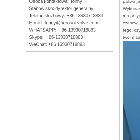
Osoba kontaktowa: Tonny
paliwa j
Stanowisko: dyrektor generalny
Wykonany
Telefon służbowy: +86 13930718883
ma przyj
E-mail :
tonny@aerosol-valve.com
czasowi 
WHATSAPP: + 86-13930718883
tego, cz
Skype: + 86-13930718883
twoim z
WeChat: +86 13930718883