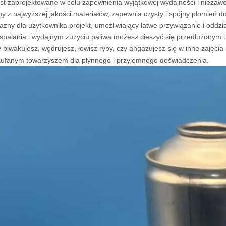
est zaprojektowane w celu zapewnienia wyjątkowej wydajności i niezawo
 z najwyższej jakości materiałów, zapewnia czysty i spójny płomień d
azny dla użytkownika projekt, umożliwiający łatwe przywiązanie i oddz
spalania i wydajnym zużyciu paliwa możesz cieszyć się przedłużonym uż
y biwakujesz, wędrujesz, łowisz ryby, czy angażujesz się w inne zajęci
aufanym towarzyszem dla płynnego i przyjemnego doświadczenia.