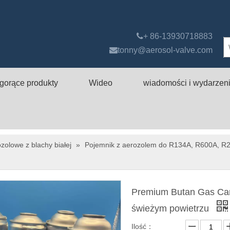

+ 86-13930718883

tonny@aerosol-valve.com
gorące produkty
Wideo
wiadomości i wydarzen
zolowe z blachy białej
»
Pojemnik z aerozolem do R134A, R600A, R2
Premium Butan Gas Cani
świeżym powietrzu
Ilość：