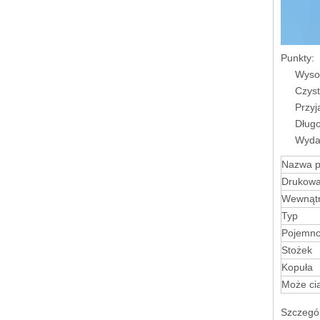
Punkty:
Wysok
Czyst
Przyj
Długo
Wydaj
Nazwa p
Drukowa
Wewnąt
Typ
Pojemn
Stożek
Kopuła
Może ci
Szczegól