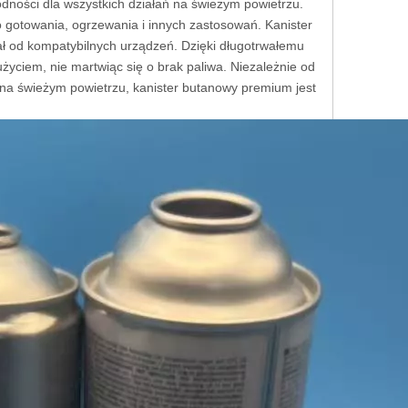
dności dla wszystkich działań na świeżym powietrzu.
o gotowania, ogrzewania i innych zastosowań. Kanister
iał od kompatybilnych urządzeń. Dzięki długotrwałemu
yciem, nie martwiąc się o brak paliwa. Niezależnie od
a na świeżym powietrzu, kanister butanowy premium jest