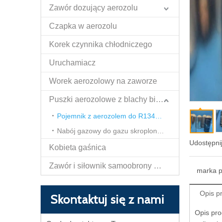
Zawór dozujący aerozolu
Czapka w aerozolu
Korek czynnika chłodniczego
Uruchamiacz
Worek aerozolowy na zaworze
Puszki aerozolowe z blachy białej
Pojemnik z aerozolem do R134A, R600A, R290, R410 itp
Nabój gazowy do gazu skroplonego propan butan
Udostępnij
Kobieta gaśnica
Zawór i siłownik samoobrony Papper Spray
marka 
Opis p
Skontaktuj się z nami
Opis pro