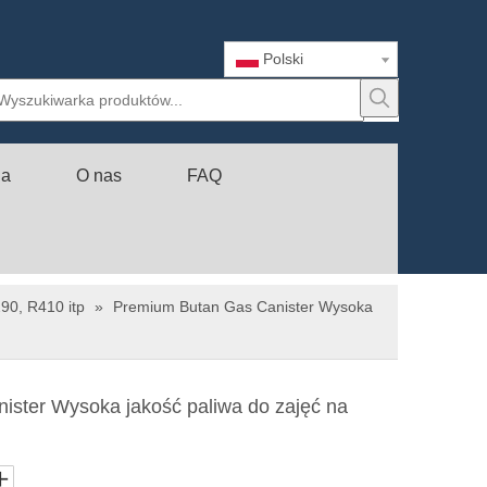
Polski
ia
O nas
FAQ
90, R410 itp
»
Premium Butan Gas Canister Wysoka
ster Wysoka jakość paliwa do zajęć na