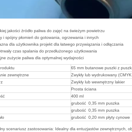
iej jakości źródło paliwa do zajęć na świeżym powietrzu
y i spójny płomień do gotowania, ogrzewania i innych
azna dla użytkownika projekt dla łatwego przywiązania i odłączania
trwały czas spalania do przedłużonego użytkowania
ne zużycie paliwa dla optymalnej wydajności
roduktu
65 mm butanowe puszki z pusz
nie zewnętrzne
Zwykły lub wydrukowany (CMYK 
rz
Zwykły lub wewnętrzny lakier
Prosta ściana
ość
400 ml
grubość 0,35 mm puszka
grubość 0,35 mm puszka
ało
grubość 0,20 mm płyty cynowe
ny scenariusz zastosowania: Idealny dla entuzjastów zewnętrznych, ob