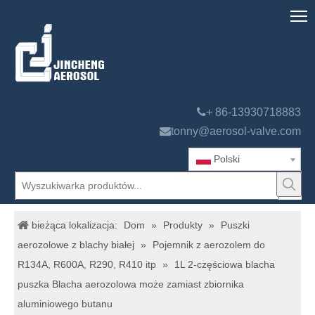

+ 86-13930718883

tonny@aerosol-valve.com
Polski
bieżąca lokalizacja:
Dom
»
Produkty
»
Puszki
aerozolowe z blachy białej
»
Pojemnik z aerozolem do
R134A, R600A, R290, R410 itp
»
1L 2-częściowa blacha
puszka Blacha aerozolowa może zamiast zbiornika
aluminiowego butanu