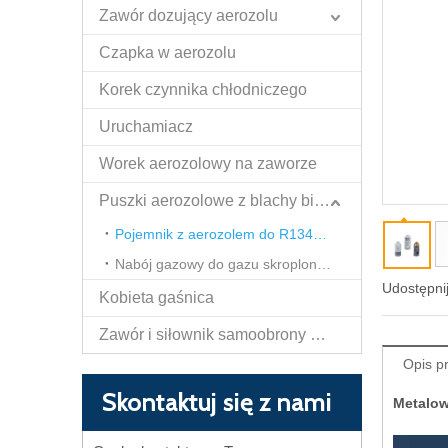
Zawór dozujący aerozolu
Czapka w aerozolu
Korek czynnika chłodniczego
Uruchamiacz
Worek aerozolowy na zaworze
Puszki aerozolowe z blachy białej
Pojemnik z aerozolem do R134A, R600A, R290, R410 itp
Nabój gazowy do gazu skroplonego propan butan
Udostępnij
Kobieta gaśnica
Zawór i siłownik samoobrony Papper Spray
Opis p
Skontaktuj się z nami
Metalow