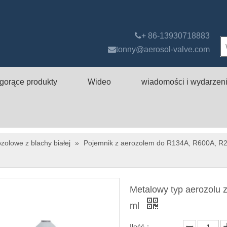

+ 86-13930718883

tonny@aerosol-valve.com
gorące produkty
Wideo
wiadomości i wydarzen
zolowe z blachy białej
»
Pojemnik z aerozolem do R134A, R600A, R2
Metalowy typ aerozolu z
ml
Ilość：