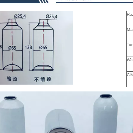
Ro
Mat
To
Wa
Ciś