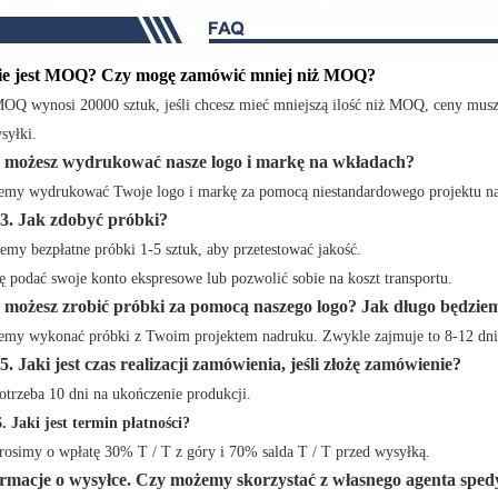
ie jest MOQ? Czy mogę zamówić mniej niż MOQ?
Q wynosi 20000 sztuk, jeśli chcesz mieć mniejszą ilość niż MOQ, ceny muszą
syłki.
 możesz wydrukować nasze logo i markę na wkładach?
emy wydrukować Twoje logo i markę za pomocą niestandardowego projektu n
 3. Jak zdobyć próbki?
emy bezpłatne próbki 1-5 sztuk, aby przetestować jakość.
ę podać swoje konto ekspresowe lub pozwolić sobie na koszt transportu.
 możesz zrobić próbki za pomocą naszego logo? Jak długo będzie
emy wykonać próbki z Twoim projektem nadruku. Zwykle zajmuje to 8-12 dni
5. Jaki jest czas realizacji zamówienia, jeśli złożę zamówienie?
trzeba 10 dni na ukończenie produkcji.
. Jaki jest termin płatności?
osimy o wpłatę 30% T / T z góry i 70% salda T / T przed wysyłką.
ormacje o wysyłce. Czy możemy skorzystać z własnego agenta spe