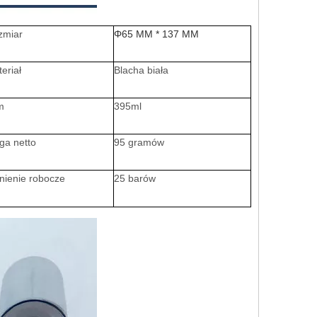
zmiar
Φ65 MM * 137 MM
eriał
Blacha biała
m
395ml
ga netto
95 gramów
nienie robocze
25 barów