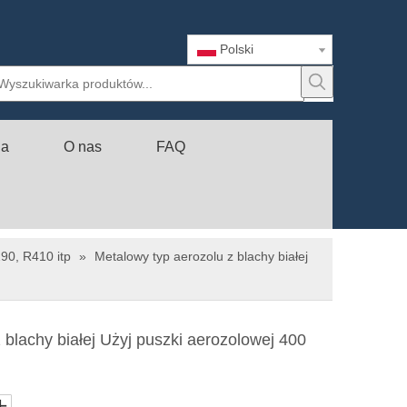
Polski
ia
O nas
FAQ
90, R410 itp
»
Metalowy typ aerozolu z blachy białej
 blachy białej Użyj puszki aerozolowej 400