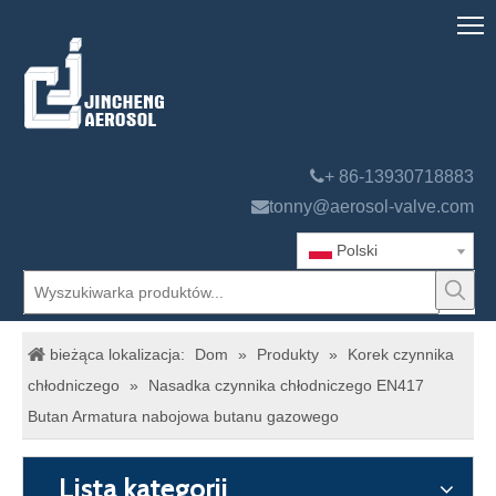

+ 86-13930718883

tonny@aerosol-valve.com
Polski
bieżąca lokalizacja:
Dom
»
Produkty
»
Korek czynnika
chłodniczego
»
Nasadka czynnika chłodniczego EN417
Butan Armatura nabojowa butanu gazowego
Lista kategorii