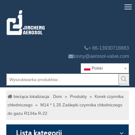

+ 86-13930718883

tonny@aerosol-valve.com
Polski
bieżąca lokalizacja:
Dom
»
Produkty
»
Korek czynnika
chłodniczego
»
M14 * 1.25 Zaślepki czynnika chłodniczego
do gazu R134a R-22
Lista kategorii