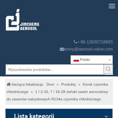

+ 86-13930718883

tonny@aerosol-valve.com
Polski
bieżąca lokalizacja:
Dom
»
Produkty
»
Korek czynnika
chłodniczego
»
1 / 2-16, 7 / 16-28 żeński zawór aerozolowy
do zaworów natryskowych R134a czynnika chłodniczego
Lista kategorii