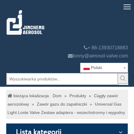

+ 86-13930718883

tonny@aerosol-valve.com
Polski
bieżąca lokalizacja:
Dom
»
Produkty
»
Ciągły zawór
aerozolowy
»
Zawór gazu do zapalniczki
»
Universal Gas
Light Loste Valve Zestaw adaptera - wszechstronny i wygodny
Lista kategorii