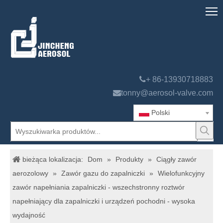

+ 86-13930718883

tonny@aerosol-valve.com
Polski
bieżąca lokalizacja:
Dom
»
Produkty
»
Ciągły zawór
aerozolowy
»
Zawór gazu do zapalniczki
»
Wielofunkcyjny
zawór napełniania zapalniczki - wszechstronny roztwór
napełniający dla zapalniczki i urządzeń pochodni - wysoka
wydajność