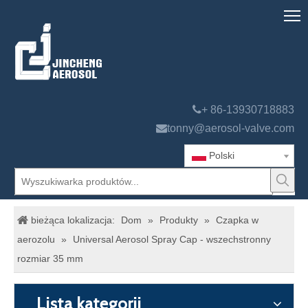

+ 86-13930718883

tonny@aerosol-valve.com
Polski
bieżąca lokalizacja:
Dom
»
Produkty
»
Czapka w
aerozolu
»
Universal Aerosol Spray Cap - wszechstronny
rozmiar 35 mm
Lista kategorii