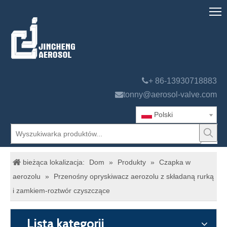

+ 86-13930718883

tonny@aerosol-valve.com
Polski
bieżąca lokalizacja:
Dom
»
Produkty
»
Czapka w
aerozolu
»
Przenośny opryskiwacz aerozolu z składaną rurką
i zamkiem-roztwór czyszczące
Lista kategorii