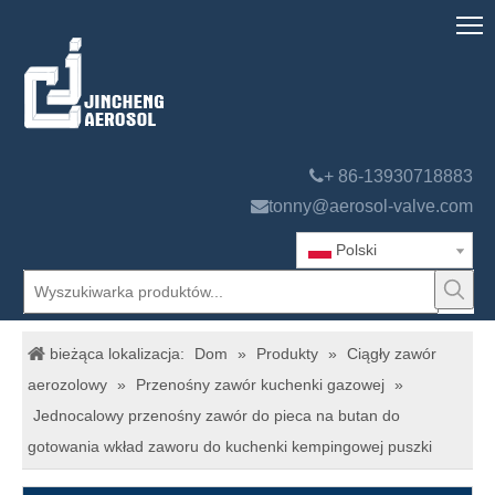

+ 86-13930718883

tonny@aerosol-valve.com
Polski
bieżąca lokalizacja:
Dom
»
Produkty
»
Ciągły zawór
aerozolowy
»
Przenośny zawór kuchenki gazowej
»
Jednocalowy przenośny zawór do pieca na butan do
gotowania wkład zaworu do kuchenki kempingowej puszki