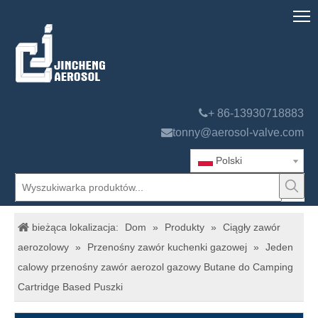

+ 86-13930718883

tonny@aerosol-valve.com
Polski
bieżąca lokalizacja:
Dom
»
Produkty
»
Ciągły zawór
aerozolowy
»
Przenośny zawór kuchenki gazowej
»
Jeden
calowy przenośny zawór aerozol gazowy Butane do Camping
Cartridge Based Puszki