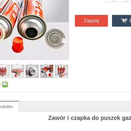
Zapytaj
:
roduktu
Zawór i czapka do puszek ga