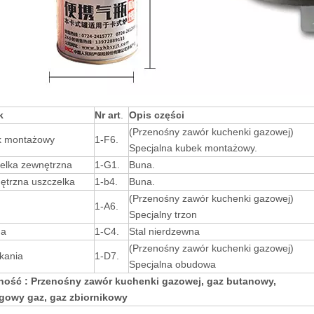
k
Nr art
.
Opis części
(Przenośny zawór kuchenki gazowej)
k montażowy
1-F6.
Specjalna kubek montażowy.
zelka zewnętrzna
1-G1.
Buna.
ętrzna uszczelka
1-b4.
Buna.
(Przenośny zawór kuchenki gazowej)
1-A6.
Specjalny trzon
na
1-C4.
Stal nierdzewna
(Przenośny zawór kuchenki gazowej)
kania
1-D7.
Specjalna obudowa
ość : Przenośny zawór kuchenki gazowej
, gaz butanowy,
owy gaz, gaz zbiornikowy