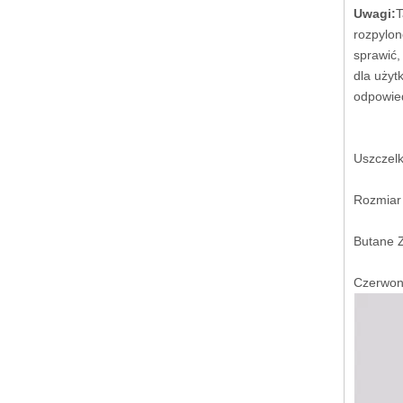
Uwagi:
T
rozpylon
sprawić,
dla użyt
odpowied
Uszczelk
Rozmiar
Butane Z
Czerwona