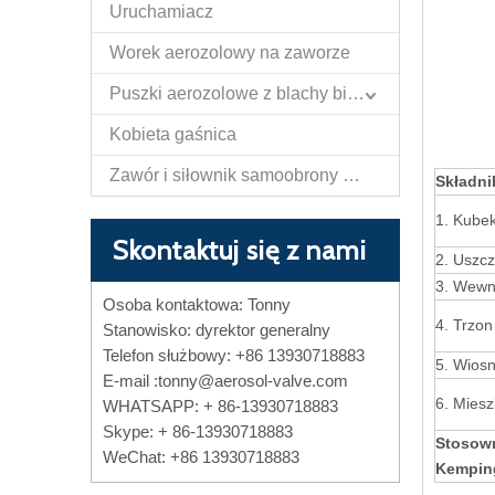
Uruchamiacz
Worek aerozolowy na zaworze
Puszki aerozolowe z blachy białej
Kobieta gaśnica
Zawór i siłownik samoobrony Papper Spray
Składni
1. Kube
Skontaktuj się z nami
2. Uszc
3. Wewn
Osoba kontaktowa: Tonny
4. Trzon
Stanowisko: dyrektor generalny
Telefon służbowy: +86 13930718883
5. Wios
E-mail :
tonny@aerosol-valve.com
6. Miesz
WHATSAPP: + 86-13930718883
Skype: + 86-13930718883
Stosown
WeChat: +86 13930718883
Kemping