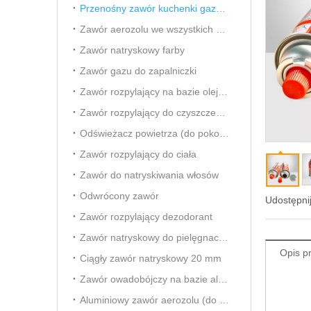
Przenośny zawór kuchenki gazowej
Zawór aerozolu we wszystkich kierunkach
Zawór natryskowy farby
Zawór gazu do zapalniczki
Zawór rozpylający na bazie oleju owadobójczego
Zawór rozpylający do czyszczenia gaźnika
Odświeżacz powietrza (do pokoju) Aersol Vavle
Zawór rozpylający do ciała
Zawór do natryskiwania włosów
Odwrócony zawór
Udostępnij
Zawór rozpylający dezodorant
Zawór natryskowy do pielęgnacji samochodu
Opis p
Ciągły zawór natryskowy 20 mm
Zawór owadobójczy na bazie alkoholu
Aluminiowy zawór aerozolu (do odświeżacza powietrza)