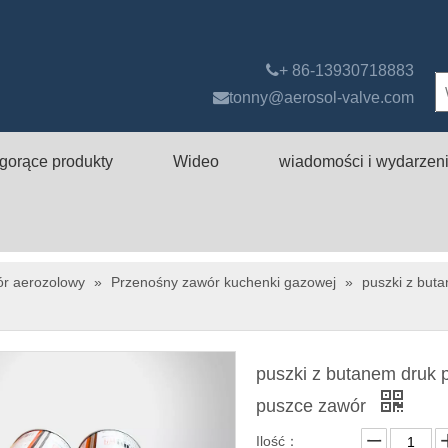

+ 86-13930718883

tonny@aerosol-valve.com
gorące produkty
Wideo
wiadomości i wydarzen
ór aerozolowy
»
Przenośny zawór kuchenki gazowej
»
puszki z but
puszki z butanem druk 
puszce zawór
Ilość：