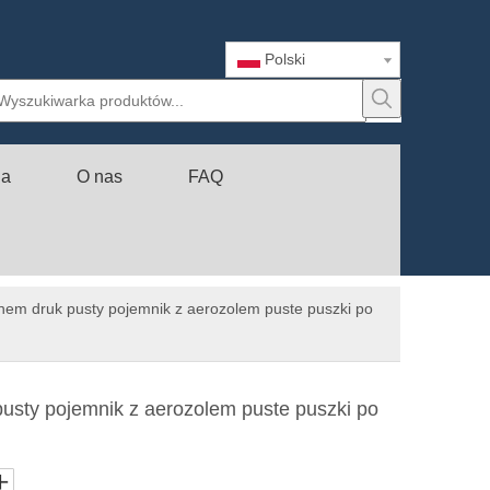
Polski
ia
O nas
FAQ
anem druk pusty pojemnik z aerozolem puste puszki po
pusty pojemnik z aerozolem puste puszki po