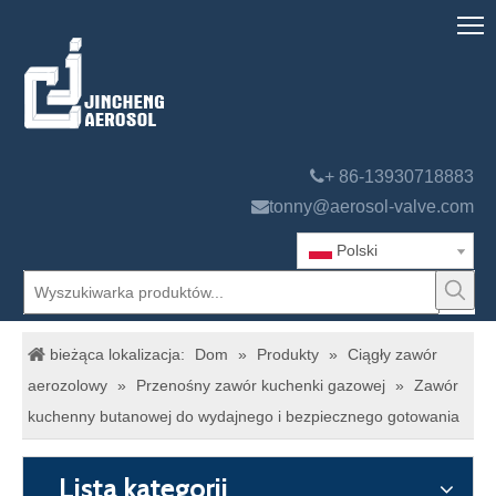

+ 86-13930718883

tonny@aerosol-valve.com
Polski
bieżąca lokalizacja:
Dom
»
Produkty
»
Ciągły zawór
aerozolowy
»
Przenośny zawór kuchenki gazowej
»
Zawór
kuchenny butanowej do wydajnego i bezpiecznego gotowania
Lista kategorii