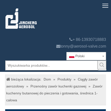

+ 86-13930718883

tonny@aerosol-valve.com
Polski
bieżąca lokalizacja:
Dom
»
Produkty
»
Ciągły zawór
aerozolowy
»
Przenośny zawór kuchenki gazowej
»
Zawór
kuchenny butanowej do pieczenia i gotowania, średnica 1-
calowa