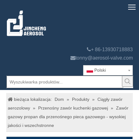

+ 86-13930718883

tonny@aerosol-valve.com
Polski
bieżąca lokalizacja:
Dom
»
Produkty
»
Ciągły zawór
aerozolowy
»
Przenośny zawór kuchenki gazowej
»
Zawór
gazowy propan dla przenośnego pieca gazowego - wysokiej
jakości i wszechstronne