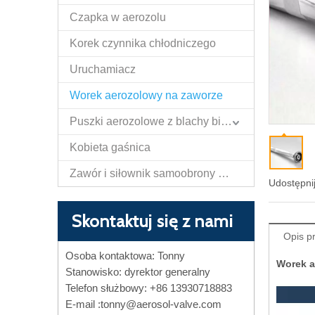
Czapka w aerozolu
Korek czynnika chłodniczego
Uruchamiacz
Worek aerozolowy na zaworze
Puszki aerozolowe z blachy białej
Kobieta gaśnica
Zawór i siłownik samoobrony Papper Spray
Udostępnij
Skontaktuj się z nami
Opis p
Osoba kontaktowa: Tonny
Worek a
Stanowisko: dyrektor generalny
Telefon służbowy: +86 13930718883
E-mail :
tonny@aerosol-valve.com