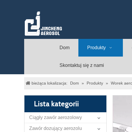
Dom
Produkty
Skontaktuj się z nami
bieżąca lokalizacja:
Dom
»
Produkty
»
Worek aero
Lista kategorii
Ciągły zawór aerozolowy
Zawór dozujący aerozolu