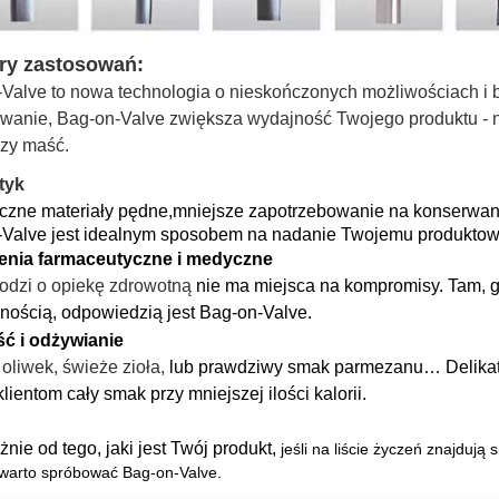
ry zastosowań:
Valve to nowa technologia o nieskończonych możliwościach i 
wanie, Bag-on-Valve zwiększa wydajność Twojego produktu - nieza
zy maść.
tyk
czne materiały pędne,
mniejsze zapotrzebowanie na konserwanty
Valve jest idealnym sposobem na nadanie Twojemu produktowi 
enia farmaceutyczne i medyczne
hodzi o opiekę zdrowotną
nie ma miejsca na kompromisy. Tam, g
nością, odpowiedzią jest Bag-on-Valve.
ć i odżywianie
 oliwek, świeże zioła,
lub prawdziwy smak parmezanu… Delikat
lientom cały smak przy mniejszej ilości kalorii.
żnie od tego, jaki jest Twój produkt,
jeśli na liście życzeń znajduj
 warto spróbować Bag-on-Valve.