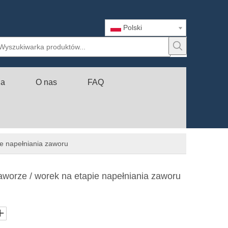
Polski
ia
O nas
FAQ
e napełniania zaworu
worze / worek na etapie napełniania zaworu