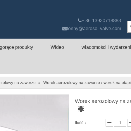

+ 86-13930718883

tonny@aerosol-valve.com
gorące produkty
Wideo
wiadomości i wydarzen
zolowy na zaworze
»
Worek aerozolowy na zaworze / worek na etapi
Worek aerozolowy na za
Ilość：