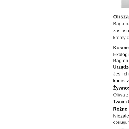
Obsza
Bag-on-
zastoso
kremy c
Kosme
Ekologi
Bag-on-
Urządz
Jeśli c
koniecz
Żywnoś
Oliwa z
Twoim k
Różne
Niezale
obsługi,