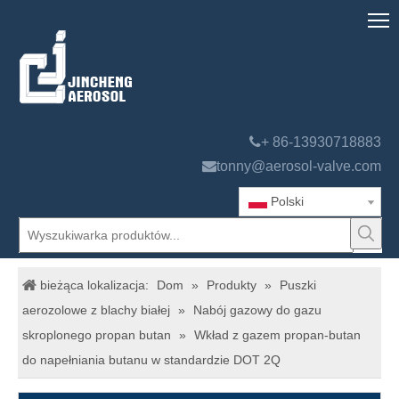

+ 86-13930718883

tonny@aerosol-valve.com
Polski
bieżąca lokalizacja:
Dom
»
Produkty
»
Puszki
aerozolowe z blachy białej
»
Nabój gazowy do gazu
skroplonego propan butan
»
Wkład z gazem propan-butan
do napełniania butanu w standardzie DOT 2Q