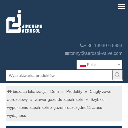

+ 86-13930718883

tonny@aerosol-valve.com
Polski
bieżąca lokalizacja:
Dom
»
Produkty
»
Ciągły zawór
aerozolowy
»
Zawór gazu do zapalniczki
»
Szybkie
wypełnienie zapalniczki z gazem-oszczędność czasu i
wydajność