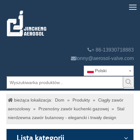

+ 86-13930718883

tonny@aerosol-valve.com
Polski
bieżąca lokalizacja:
Dom
»
Produkty
»
Ciągły zawór
aerozolowy
»
Przenośny zawór kuchenki gazowej
»
Stal
nierdzewna zawór butanowy - elegancki i trwały design
Lista kategorii