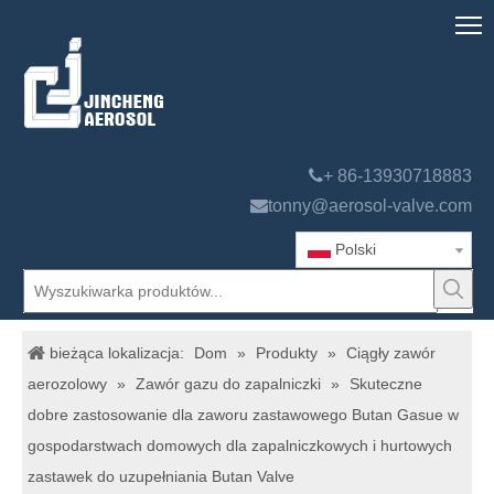

+ 86-13930718883

tonny@aerosol-valve.com
Polski
bieżąca lokalizacja:
Dom
»
Produkty
»
Ciągły zawór
aerozolowy
»
Zawór gazu do zapalniczki
»
Skuteczne
dobre zastosowanie dla zaworu zastawowego Butan Gasue w
gospodarstwach domowych dla zapalniczkowych i hurtowych
zastawek do uzupełniania Butan Valve