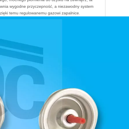
pewnia wygodne przyczepność, a niezawodny system
zięki temu regulowanemu gazowi zapalnice.