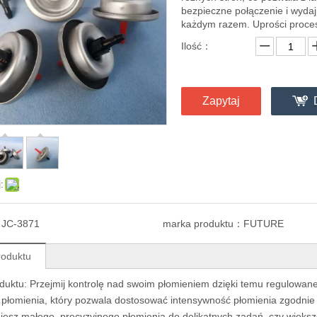
bezpieczne połączenie i wydaj
każdym razem. Uprości proces
Ilość：
Zapytaj
:
：
JC-3871
marka produktu：
FUTURE
roduktu
oduktu: Przejmij kontrolę nad swoim płomieniem dzięki temu regulo
i płomienia, który pozwala dostosować intensywność płomienia zgodnie 
jesz małego, precyzyjnego płomienia do delikatnych zadań, czy więks