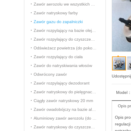
Zawór aerozolu we wszystkich kierunkach
Zawór natryskowy farby
Zawór gazu do zapalniczki
Zawór rozpylający na bazie oleju owadobójczego
Zawór rozpylający do czyszczenia gaźnika
Odświeżacz powietrza (do pokoju) Aersol Vavle
Zawór rozpylający do ciała
Zawór do natryskiwania włosów
Odwrócony zawór
Udostępnij
Zawór rozpylający dezodorant
Zawór natryskowy do pielęgnacji samochodu
Model
Ciągły zawór natryskowy 20 mm
Opis p
Zawór owadobójczy na bazie alkoholu
Opis pr
Aluminiowy zawór aerozolu (do odświeżacza powietrza)
regulacj
Zawór natryskowy do czyszczenia pianki
potrzebu