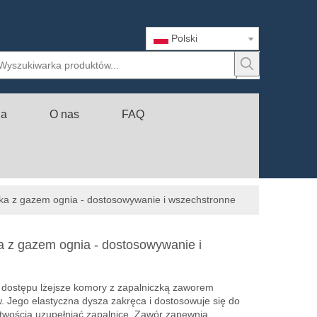
Polski
ia
O nas
FAQ
ka z gazem ognia - dostosowywanie i wszechstronne
 z gazem ognia - dostosowywanie i
o dostępu lżejsze komory z zapalniczką zaworem
w. Jego elastyczna dysza zakręca i dostosowuje się do
atwością uzupełniać zapalnice. Zawór zapewnia