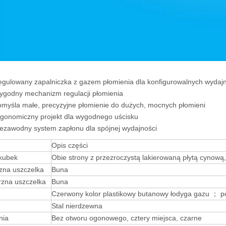
owany zapalniczka z gazem płomienia dla konfigurowalnych wydajn
ny mechanizm regulacji płomienia
la małe, precyzyjne płomienie do dużych, mocnych płomieni
omiczny projekt dla wygodnego uścisku
wodny system zapłonu dla spójnej wydajności
Opis części
kubek
Obie strony z przezroczystą lakierowaną płytą cynową,
zna uszczelka
Buna
zna uszczelka
Buna
Czerwony kolor plastikowy butanowy łodyga gazu ； 
Stal nierdzewna
nia
Bez otworu ogonowego, cztery miejsca, czarne