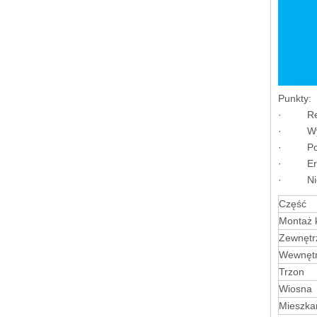
Punkty:
· Regul
· Wygod
· Pomyś
· Ergon
· Nieza
Część
Montaż 
Zewnętr
Wewnętr
Trzon
Wiosna
Mieszka