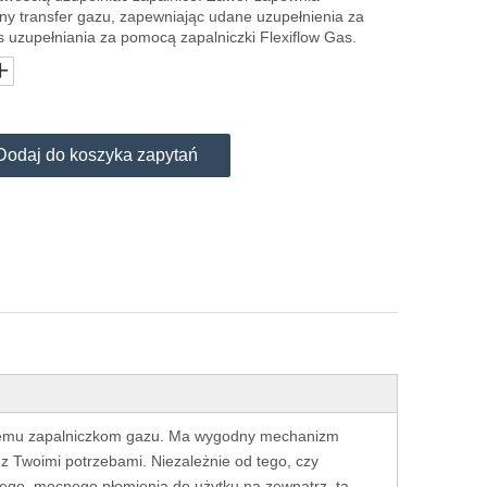
ny transfer gazu, zapewniając udane uzupełnienia za
 uzupełniania za pomocą zapalniczki Flexiflow Gas.
Dodaj do koszyka zapytań
wanemu zapalniczkom gazu. Ma wygodny mechanizm
z Twoimi potrzebami. Niezależnie od tego, czy
zego, mocnego płomienia do użytku na zewnątrz, ta