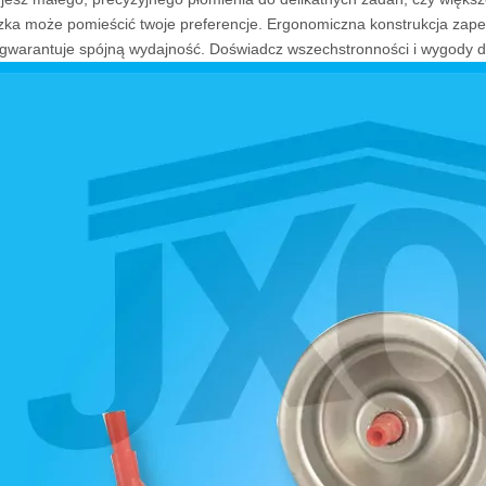
zka może pomieścić twoje preferencje. Ergonomiczna konstrukcja za
gwarantuje spójną wydajność. Doświadcz wszechstronności i wygody d