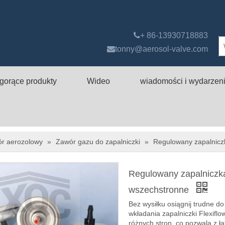

+ 86-13930718883

tonny@aerosol-valve.com
gorące produkty
Wideo
wiadomości i wydarzen
ór aerozolowy
»
Zawór gazu do zapalniczki
»
Regulowany zapalnicz
Regulowany zapalniczka
wszechstronne
Bez wysiłku osiągnij trudne d
wkładania zapalniczki Flexiflo
różnych stron, co pozwala z ł