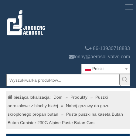

+ 86-13930718883

tonny@aerosol-valve.com
Polski
bieżąca lokalizacja:
Dom
»
Produkty
»
Puszki
aerozolowe z blachy białej
»
Nabój gazowy do gazu
skroplonego propan butan
»
Puste puszki na kaseta Butan
Butan Canister 230G Alpine Puste Butan Gas