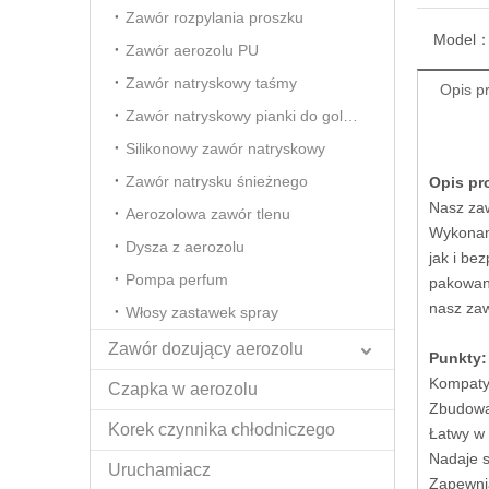
Zawór rozpylania proszku
Model
Zawór aerozolu PU
Zawór natryskowy taśmy
Opis p
Zawór natryskowy pianki do golenia
Silikonowy zawór natryskowy
Zawór natrysku śnieżnego
Opis p
Nasz zaw
Aerozolowa zawór tlenu
Wykonane
Dysza z aerozolu
jak i be
Pompa perfum
pakowani
nasz zaw
Włosy zastawek spray
Zawór dozujący aerozolu
Punkty:
Kompatyb
Czapka w aerozolu
Zbudowa
Korek czynnika chłodniczego
Łatwy w i
Nadaje s
Uruchamiacz
Zapewni