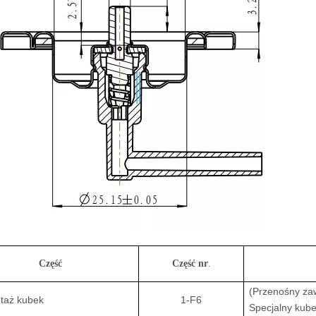
Część
Część nr
.
(Przenośny za
taż kubek
1-F6
Specjalny kub