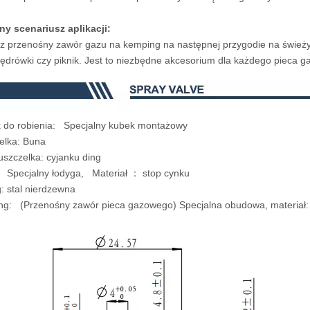
ny scenariusz aplikacji:
 przenośny zawór gazu na kemping na następnej przygodie na świeżym
ędrówki czy piknik. Jest to niezbędne akcesorium dla każdego pieca ga
k do robienia: Specjalny kubek montażowy
elka: Buna
 uszczelka: cyjanku ding
tem: Specjalny łodyga, Materiał ： s
Spring: stal nierdzewna
ing: (Przenośny zawór pieca gazowego) Specjalna obudowa, mater