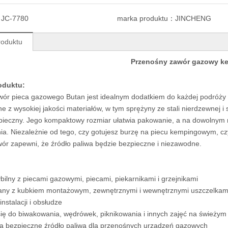
：
JC-7780
marka produktu：
JINCHENG
roduktu
Przenośny zawór gazowy k
roduktu:
ór pieca gazowego Butan jest idealnym dodatkiem do każdej podróży
 z wysokiej jakości materiałów, w tym sprężyny ze stali nierdzewnej i 
zpieczny. Jego kompaktowy rozmiar ułatwia pakowanie, a na dowolnym 
a. Niezależnie od tego, czy gotujesz burzę na piecu kempingowym, cz
ór zapewni, że źródło paliwa będzie bezpieczne i niezawodne.
ilny z piecami gazowymi, piecami, piekarnikami i grzejnikami
ny z kubkiem montażowym, zewnętrznymi i wewnętrznymi uszczelkami,
nstalacji i obsłudze
ię do biwakowania, wędrówek, piknikowania i innych zajęć na świeżym
a bezpieczne źródło paliwa dla przenośnych urządzeń gazowych