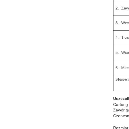
2. Zew
3. Wew
4. Trz
5. Wio
6. Mie
Stosown
Uszczel
Cartong
Zawór ga
Czerwona
Rozmiar