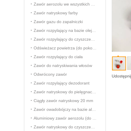
Zawór aerozolu we wszystkich kierunkach
Zawór natryskowy farby
Zawór gazu do zapalniczki
Zawór rozpylający na bazie oleju owadobójczego
Zawór rozpylający do czyszczenia gaźnika
Odświeżacz powietrza (do pokoju) Aersol Vavle
Zawór rozpylający do ciała
Zawór do natryskiwania włosów
Odwrócony zawór
Udostępnij
Zawór rozpylający dezodorant
Zawór natryskowy do pielęgnacji samochodu
Ciągły zawór natryskowy 20 mm
Zawór owadobójczy na bazie alkoholu
Aluminiowy zawór aerozolu (do odświeżacza powietrza)
Zawór natryskowy do czyszczenia pianki