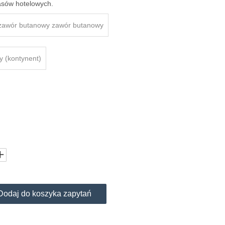
pasów hotelowych.
zawór butanowy zawór butanowy
y (kontynent)
Dodaj do koszyka zapytań