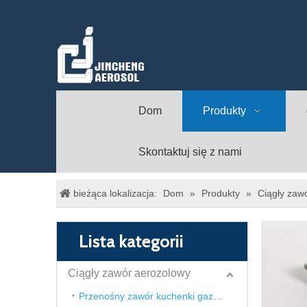
Dom
Produkty
Skontaktuj się z nami
bieżąca lokalizacja:
Dom
»
Produkty
»
Ciągły zaw
Lista kategorii
Ciągły zawór aerozolowy
Przenośny zawór kuchenki gazowej