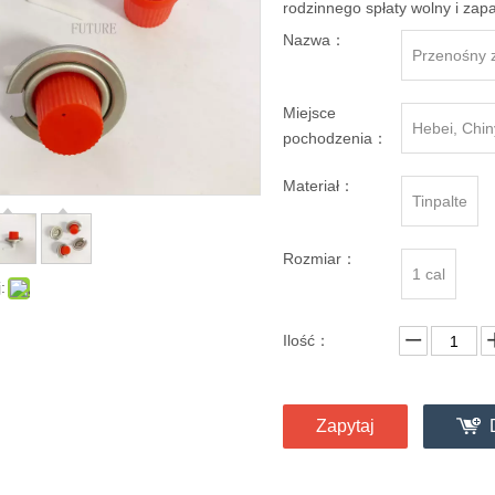
rodzinnego spłaty wolny i za
Nazwa：
Przenośny 
Miejsce
Hebei, Chin
pochodzenia：
Materiał：
Tinpalte
Rozmiar：
1 cal
:
Ilość：
Zapytaj