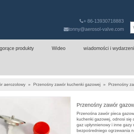

+ 86-13930718883

tonny@aerosol-valve.com
gorące produkty
Wideo
wiadomości i wydarzen
ór aerozolowy
»
Przenośny zawór kuchenki gazowej
»
Przenośny z
Przenośny zawór gazo
Przenośna zawór pieca gazo
kuchenki gazowej, odnosi się
gaz upłynnienowy i inne gazy
bezpośredniego ogrzewania n