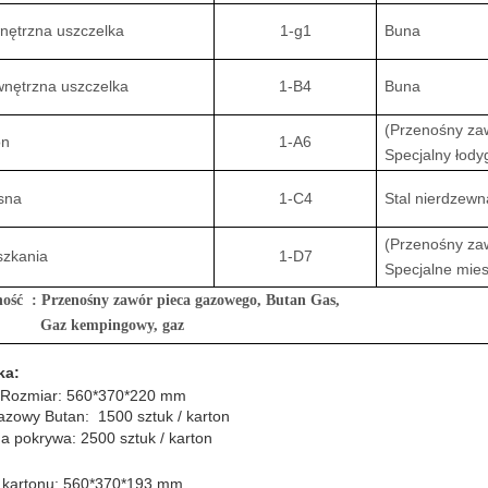
nętrzna uszczelka
1-g1
Buna
nętrzna uszczelka
1-B4
Buna
(Przenośny za
on
1-A6
Specjalny łody
sna
1-C4
Stal nierdzewn
(Przenośny za
szkania
1-D7
Specjalne mie
ość : Przenośny zawór pieca gazowego
, Butan Gas,
Gaz kempingowy, gaz
ka:
 Rozmiar: 560*370*220 mm
zowy Butan: 1500 sztuk / karton
 pokrywa: 2500 sztuk / karton
 kartonu: 560*370*193 mm