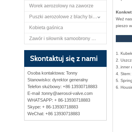
Worek aerozolowy na zaworze
Konkret
Puszki aerozolowe z blachy białej
Weź nasz
pieszo w
Kobieta gaśnica
Zawór i siłownik samoobrony Papper Spray
1. Kube
Skontaktuj się z nami
2. Uszcz
3..inner
Osoba kontaktowa: Tonny
4. S
Stanowisko: dyrektor generalny
5. 
Telefon służbowy: +86 13930718883
6. Hous
E-mail :
tonny@aerosol-valve.com
WHATSAPP: + 86-13930718883
Skype: + 86-13930718883
WeChat: +86 13930718883