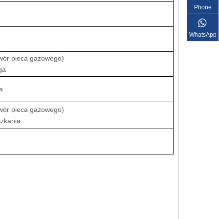
Phone
WhatsApp
wór pieca gazowego)
ga
a
wór pieca gazowego)
szkania