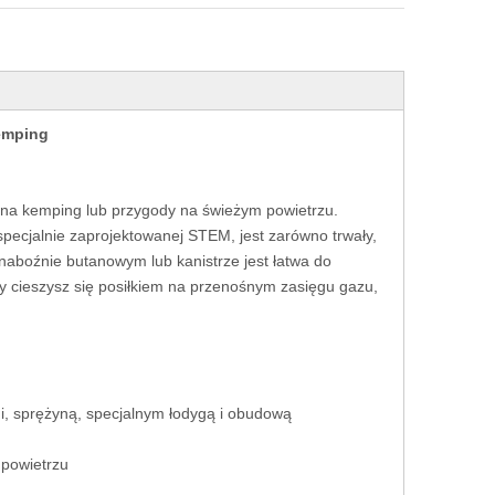
emping
 na kemping lub przygody na świeżym powietrzu.
specjalnie zaprojektowanej STEM, jest zarówno trwały,
naboźnie butanowym lub kanistrze jest łatwa do
y cieszysz się posiłkiem na przenośnym zasięgu gazu,
 sprężyną, specjalnym łodygą i obudową
 powietrzu