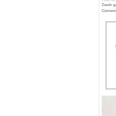
Zawór ga
Czerwona