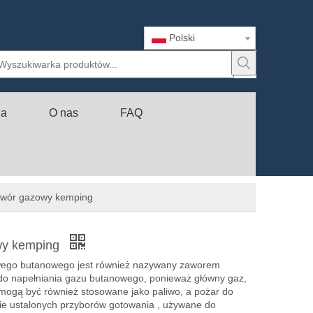
Polski
ia
O nas
FAQ
awór gazowy kemping
wy kemping
wego butanowego jest również nazywany zaworem
 do napełniania gazu butanowego, ponieważ główny gaz,
 mogą być również stosowane jako paliwo, a pożar do
ie ustalonych przyborów gotowania , używane do