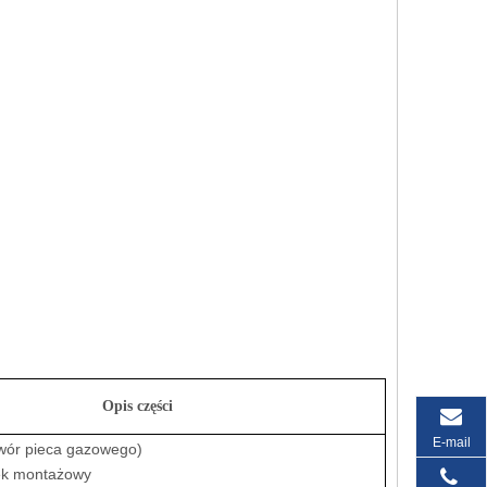
Opis części
E-mail
wór pieca gazowego)
ek montażowy