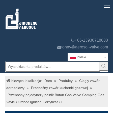

+ 86-13930718883

tonny@aerosol-valve.com
Polski
bieżąca lokalizacja:
Dom
»
Produkty
»
Ciągły zawór
aerozolowy
»
Przenośny zawór kuchenki gazowej
»
Przenośny pojedynczy palnik Butan Gas Valve Camping Gas
Vavle Outdoor Ignition Certyfikat CE