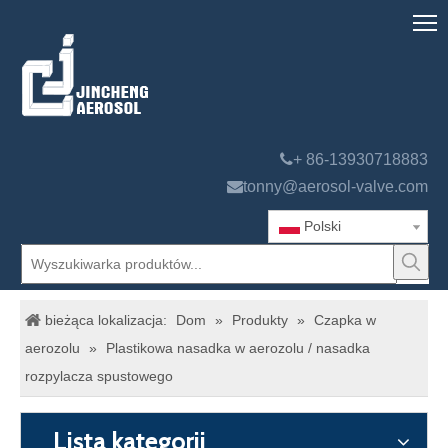

+ 86-13930718883

tonny@aerosol-valve.com
Polski
bieżąca lokalizacja:
Dom
»
Produkty
»
Czapka w
aerozolu
»
Plastikowa nasadka w aerozolu / nasadka
rozpylacza spustowego
Lista kategorii