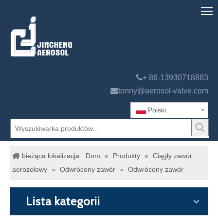

+ 86-13930718883

tonny@aerosol-valve.com
Polski
bieżąca lokalizacja:
Dom
»
Produkty
»
Ciągły zawór
aerozolowy
»
Odwrócony zawór
»
Odwrócony zawór
Lista kategorii