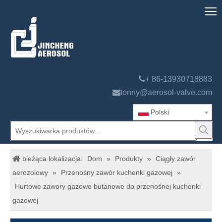

+ 86-13930718883

tonny@aerosol-valve.com
Polski
bieżąca lokalizacja:
Dom
»
Produkty
»
Ciągły zawór
aerozolowy
»
Przenośny zawór kuchenki gazowej
»
Hurtowe zawory gazowe butanowe do przenośnej kuchenki
gazowej