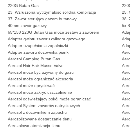
220G Butan Gas
220G
23. Wzruszona wytrzymałość solidna kompilacja
25. 
37. Zawór sterujący gazem butanowy
38. 
40mm zawór gazowy
5x B
65*158 220G Butan Gas może zestaw z zaworem
Adap
Adapter gwintu zaworu cylindra gazowego
Adap
Adapter uzupełniania zapalniczki
Ada
Adapter zaworu dozownika pianki
Aero
Aerozol Camping Butan Gas
Aero
Aerozol Hair Hair Musse Valve
Aero
Aerozol może być używany do gazu
Aer
Aerozol może ograniczać akcesoria
Aero
Aerozol może opryskiwać
Aero
Aerozol może zakryć uszczelnienie
Aer
Aerozol odświeżający pokój może ograniczać
Aer
Aerozol System zaworów natryskowych
Aero
Aerozol z dozownikiem zapachu
Aero
Aerozolizowane dostarczanie tlenu
Aero
Aerozolowa atomizacja tlenu
Aero