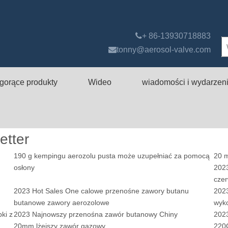

+ 86-13930718883

tonny@aerosol-valve.com
gorące produkty
Wideo
wiadomości i wydarzen
etter
190 g kempingu aerozolu pusta może uzupełniać za pomocą
20 m
osłony
202
cze
2023 Hot Sales One calowe przenośne zawory butanu
202
butanowe zawory aerozolowe
wyk
ki z
2023 Najnowszy przenośna zawór butanowy Chiny
2023
20mm lżejszy zawór gazowy
220