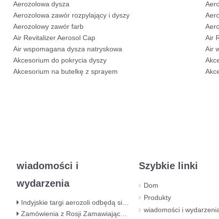
Aerozolowa dysza
Aero
Aerozolowa zawór rozpylający i dyszy
Aero
Aerozolowy zawór farb
Aero
Air Revitalizer Aerosol Cap
Air 
Air wspomagana dysza natryskowa
Air
Akcesorium do pokrycia dyszy
Akc
Akcesorium na butelkę z sprayem
Akce
wiadomości i
Szybkie linki
wydarzenia
Dom
Produkty
Indyjskie targi aerozoli odbędą się teraz w hali 5, BEC (NESCO) Bombaj
wiadomości i wydarzeni
Zamówienia z Rosji Zamawiający zawór do kuchenki gazowej na butan