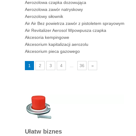
Aerozolowa czapka dozowująca
Aerozolowa zawór natryskowy
Aerozolowy siłownik
Air Air Bez powietrza zawór z pistoletem sprayowym
Air Revitalizer Aerosol Wpowpusza czapka
Akcesoria kempingowe
Akcesorium kapitalizacji aerozolu
Akcesorium pieca gazowego
1
2
3
4
...
36
»
Ułatw biznes