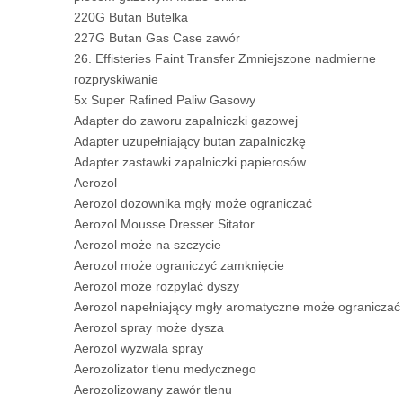
220G Butan Butelka
227G Butan Gas Case zawór
26. Effisteries Faint Transfer Zmniejszone nadmierne
rozpryskiwanie
5x Super Rafined Paliw Gasowy
Adapter do zaworu zapalniczki gazowej
Adapter uzupełniający butan zapalniczkę
Adapter zastawki zapalniczki papierosów
Aerozol
Aerozol dozownika mgły może ograniczać
Aerozol Mousse Dresser Sitator
Aerozol może na szczycie
Aerozol może ograniczyć zamknięcie
Aerozol może rozpylać dyszy
Aerozol napełniający mgły aromatyczne może ograniczać
Aerozol spray może dysza
Aerozol wyzwala spray
Aerozolizator tlenu medycznego
Aerozolizowany zawór tlenu