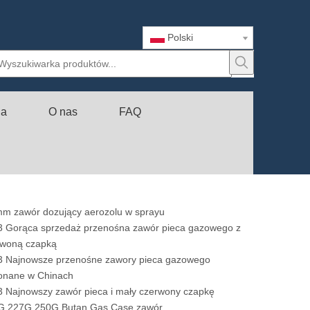
Polski
ia
O nas
FAQ
m zawór dozujący aerozolu w sprayu
3 Gorąca sprzedaż przenośna zawór pieca gazowego z
rwoną czapką
3 Najnowsze przenośne zawory pieca gazowego
onane w Chinach
 Najnowszy zawór pieca i mały czerwony czapkę
G 227G 250G Butan Gas Case zawór