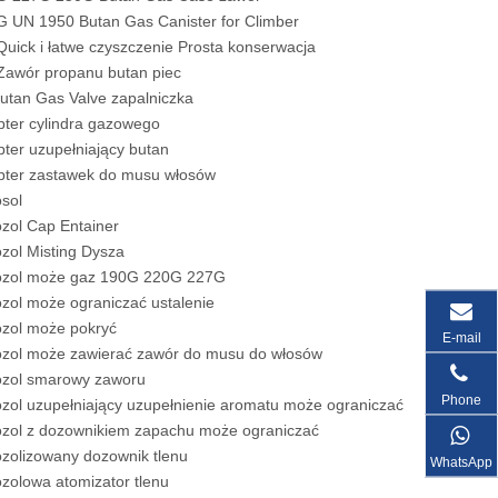
 UN 1950 Butan Gas Canister for Climber
Quick i łatwe czyszczenie Prosta konserwacja
Zawór propanu butan piec
utan Gas Valve zapalniczka
ter cylindra gazowego
ter uzupełniający butan
pter zastawek do musu włosów
sol
zol Cap Entainer
zol Misting Dysza
ozol może gaz 190G 220G 227G
zol może ograniczać ustalenie
zol może pokryć
E-mail
ozol może zawierać zawór do musu do włosów
ozol smarowy zaworu
Phone
zol uzupełniający uzupełnienie aromatu może ograniczać
zol z dozownikiem zapachu może ograniczać
zolizowany dozownik tlenu
WhatsApp
zolowa atomizator tlenu