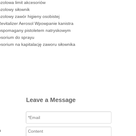
zolowa limit akcesoriów
zolowy siłownik
zolowy zawór higieny osobistej
Revitalizer Aerosol Wpowpanie kanistra
 wspomagany pistoletem natryskowym
esorium do sprayu
sorium na kapitalację zaworu siłownika
Leave a Message
a