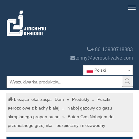

+ 86-13930718883

tonny@aerosol-valve.com
Polski
bieżąca lokalizacja:
Dom
»
Produkty
»
Puszki
aerozolowe z blachy białej
»
Nabój gazowy do gazu
skroplonego propan butan
»
Butan Gas Nabojem do
przenośnego grzejnika - bezpieczny i niezawodny