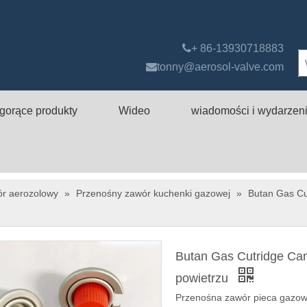

+ 86-13930718883

tonny@aerosol-valve.com
gorące produkty
Wideo
wiadomości i wydarzen
ór aerozolowy
»
Przenośny zawór kuchenki gazowej
»
Butan Gas Cu
Butan Gas Cutridge Cam
powietrzu
Przenośna zawór pieca gazo