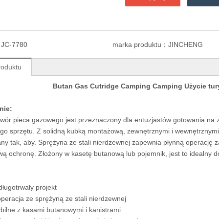
：
JC-7780
marka produktu：
JINCHENG
roduktu
Butan Gas Cutridge Camping Camping Użycie tury
nie:
ór pieca gazowego jest przeznaczony dla entuzjastów gotowania na ze
go sprzętu. Z solidną kubką montażową, zewnętrznymi i wewnętrznymi 
y tak, aby. Sprężyna ze stali nierdzewnej zapewnia płynną operacj
ą ochronę. Złożony w kasetę butanową lub pojemnik, jest to idealny
długotrwały projekt
peracja ze sprężyną ze stali nierdzewnej
ilne z kasami butanowymi i kanistrami