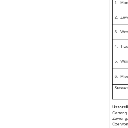
1. Mon
2. Zew
3. Wew
4. Trz
5. Wio
6. Mie
Stosown
Uszczel
Cartong
Zawór ga
Czerwona