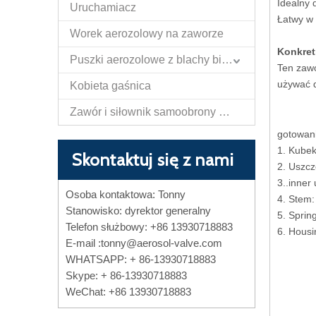
Idealny 
Uruchamiacz
Łatwy w i
Worek aerozolowy na zaworze
Konkret
Puszki aerozolowe z blachy białej
Ten zawó
używać d
Kobieta gaśnica
Zawór i siłownik samoobrony Papper Spray
gotowani
1. Kube
Skontaktuj się z nami
2. Uszcz
3..inner
Osoba kontaktowa: Tonny
4. S
Stanowisko: dyrektor generalny
5. 
Telefon służbowy: +86 13930718883
6. Hous
E-mail :
tonny@aerosol-valve.com
WHATSAPP: + 86-13930718883
Skype: + 86-13930718883
WeChat: +86 13930718883