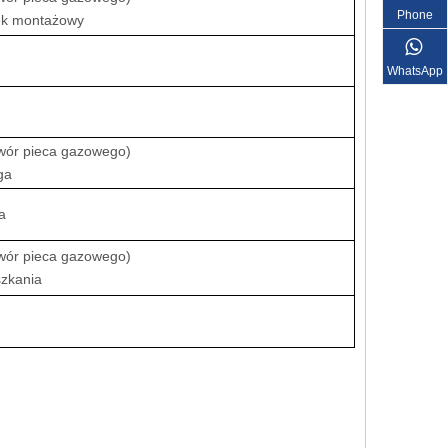
Phone
ek montażowy
WhatsApp
wór pieca gazowego)
ga
a
wór pieca gazowego)
szkania