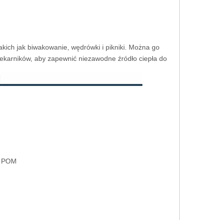
kich jak biwakowanie, wędrówki i pikniki. Można go
iekarników, aby zapewnić niezawodne źródło ciepła do
top cynku
iał: POM