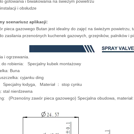
do gotowania i biwakowania na świeżym powietrzu
nstalacji i obsłudze
ny scenariusz aplikacji:
r pieca gazowego Butan jest idealny do zajęć na świeżym powietrzu, ta
o zasilania przenośnych kuchenek gazowych, grzejników, palników i p
a i ogrzewania.
k do robienia: Specjalny kubek montażowy
elka: Buna
 uszczelka: cyjanku ding
tem: Specjalny łodyga, Materiał ： s
Spring: stal nierdzewna
ing: (Przenośny zawór pieca gazowego) Specjalna obudowa, mater