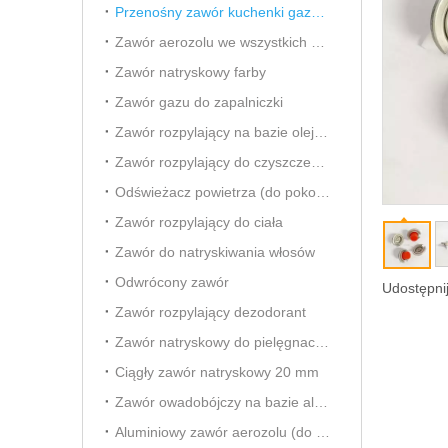
Przenośny zawór kuchenki gazowej
Zawór aerozolu we wszystkich kierunkach
Zawór natryskowy farby
Zawór gazu do zapalniczki
Zawór rozpylający na bazie oleju owadobójczego
Zawór rozpylający do czyszczenia gaźnika
Odświeżacz powietrza (do pokoju) Aersol Vavle
Zawór rozpylający do ciała
Zawór do natryskiwania włosów
Odwrócony zawór
Udostępnij
Zawór rozpylający dezodorant
Zawór natryskowy do pielęgnacji samochodu
Ciągły zawór natryskowy 20 mm
Zawór owadobójczy na bazie alkoholu
Aluminiowy zawór aerozolu (do odświeżacza powietrza)