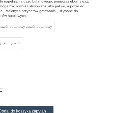
 do napełniania gazu butanowego, ponieważ główny gaz,
 mogą być również stosowane jako paliwo, a pożar do
ie ustalonych przyborów gotowania , używane do
pasów hotelowych.
zawór butanowy zawór butanowy
y (kontynent)
Dodaj do koszyka zapytań