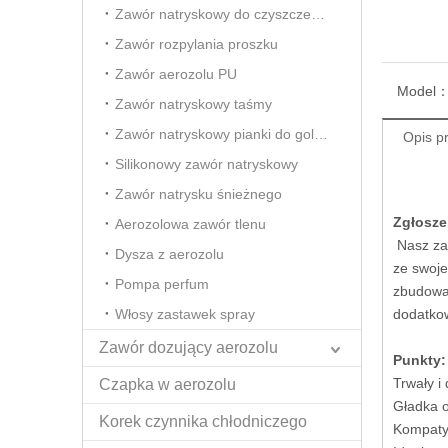
Zawór natryskowy do czyszczenia pianki
Zawór rozpylania proszku
Zawór aerozolu PU
Model
Zawór natryskowy taśmy
Zawór natryskowy pianki do golenia
Opis p
Silikonowy zawór natryskowy
Zawór natrysku śnieżnego
Zgłosze
Aerozolowa zawór tlenu
Nasz zaw
Dysza z aerozolu
ze swoje
Pompa perfum
zbudowan
Włosy zastawek spray
dodatkow
Zawór dozujący aerozolu
Punkty:
Trwały i 
Czapka w aerozolu
Gładka o
Korek czynnika chłodniczego
Kompatyb