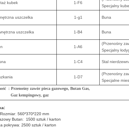
taż kubek
1-F6
Specjalny kub
nętrzna uszczelka
1-g1
Buna
nętrzna uszczelka
1-B4
Buna
(Przenośny za
on
1-A6
Specjalny łody
sna
1-C4
Stal nierdzewn
(Przenośny za
szkania
1-D7
Specjalne mie
ość : Przenośny zawór pieca gazowego
, Butan Gas,
Gaz kempingowy, gaz
ka:
 Rozmiar: 560*370*220 mm
zowy Butan: 1500 sztuk / karton
 pokrywa: 2500 sztuk / karton