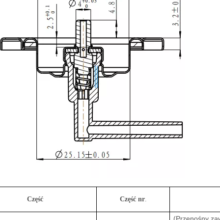
Część
Część nr
.
(Przenośny za