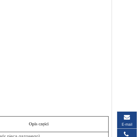
Opis części
E-mail
wór pieca gazowego)