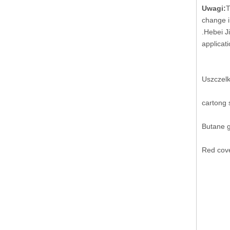
Uwagi:
T
change i
.Hebei J
applicati
Uszczelk
cartong
Butane g
Red cove