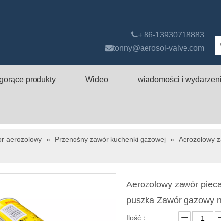

+ 86-13930718883

tonny@aerosol-valve.com
gorące produkty
Wideo
wiadomości i wydarzen
ór aerozolowy
»
Przenośny zawór kuchenki gazowej
»
Aerozolowy z
Aerozolowy zawór piec
puszka Zawór gazowy 
Ilość：