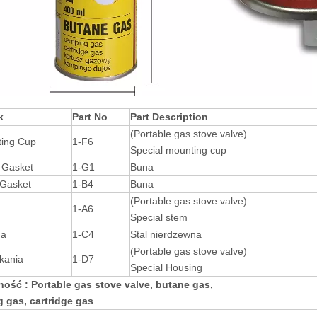
k
Part No
.
Part Description
(Portable gas stove valve)
ting Cup
1-F6
Special mounting cup
 Gasket
1-G1
Buna
 Gasket
1-B4
Buna
(Portable gas stove valve)
1-A6
Special stem
na
1-C4
Stal nierdzewna
(Portable gas stove valve)
kania
1-D7
Special Housing
ość : Portable gas stove valve
, butane gas,
 gas, cartridge gas