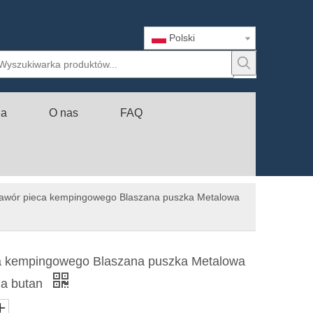
Polski
ia
O nas
FAQ
awór pieca kempingowego Blaszana puszka Metalowa
a kempingowego Blaszana puszka Metalowa
na butan