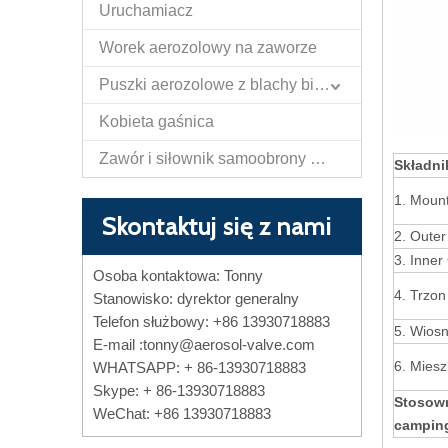
Uruchamiacz
Worek aerozolowy na zaworze
Puszki aerozolowe z blachy białej
Kobieta gaśnica
Zawór i siłownik samoobrony Papper Spray
Składni
1. Moun
Skontaktuj się z nami
2. Outer
3. Inner
Osoba kontaktowa: Tonny
4. Trzon
Stanowisko: dyrektor generalny
Telefon służbowy: +86 13930718883
5. Wios
E-mail :
tonny@aerosol-valve.com
6. Miesz
WHATSAPP: + 86-13930718883
Skype: + 86-13930718883
Stosown
WeChat: +86 13930718883
camping