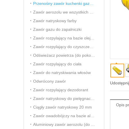
Przenośny zawór kuchenki gazowej
Zawór aerozolu we wszystkich kierunkach
Zawór natryskowy farby
Zawór gazu do zapalniczki
Zawór rozpylający na bazie oleju owadobójczego
Zawór rozpylający do czyszczenia gaźnika
Odświeżacz powietrza (do pokoju) Aersol Vavle
Zawór rozpylający do ciała
Zawór do natryskiwania włosów
Odwrócony zawór
Udostępnij
Zawór rozpylający dezodorant
Zawór natryskowy do pielęgnacji samochodu
Opis p
Ciągły zawór natryskowy 20 mm
Zawór owadobójczy na bazie alkoholu
Aluminiowy zawór aerozolu (do odświeżacza powietrza)