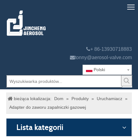

+ 86-13930718883

tonny@aerosol-valve.com
Polski
bieżąca lokalizacja:
Dom
»
Produkty
»
Uruchamiacz
»
Adapter do zaworu zapalniczki gazowej
Lista kategorii