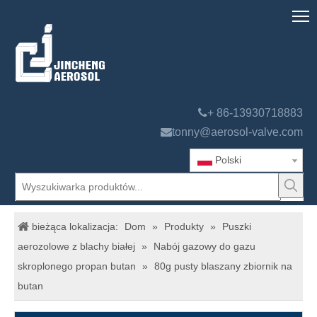

+ 86-13930718883

tonny@aerosol-valve.com
Polski
bieżąca lokalizacja:
Dom
»
Produkty
»
Puszki
aerozolowe z blachy białej
»
Nabój gazowy do gazu
skroplonego propan butan
»
80g pusty blaszany zbiornik na
butan