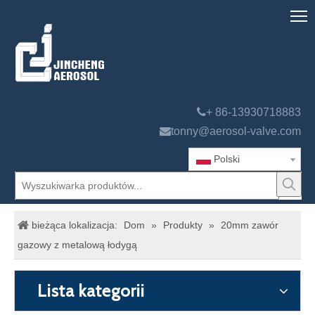

+ 86-13930718883

tonny@aerosol-valve.com
Polski
bieżąca lokalizacja:
Dom
»
Produkty
»
20mm zawór
gazowy z metalową łodygą
Lista kategorii